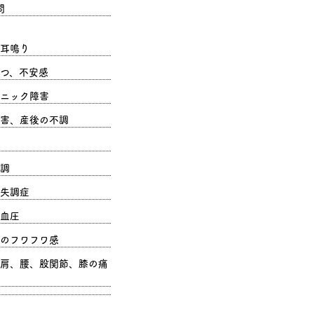
問
耳鳴り
つ、不安感
ニック障害
害、産後の不調
調
失調症
血圧
のフワフワ感
肩、腰、股関節、膝の痛