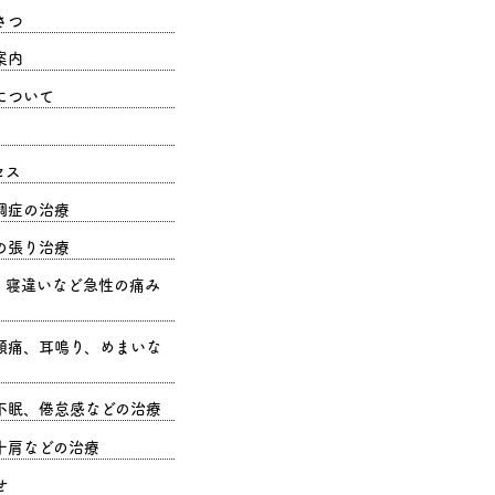
さつ
案内
について
セス
調症の治療
の張り治療
、寝違いなど急性の痛み
頭痛、耳鳴り、めまいな
不眠、倦怠感などの治療
十肩などの治療
せ