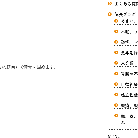
よくある質
院長ブログ
めまい、
不眠、う
動悸、パ
更年期障
未分類
りの筋肉）で背骨を固めます。
胃腸の不
自律神経
起立性低
頭痛、頭
顎、首、
み
MENU