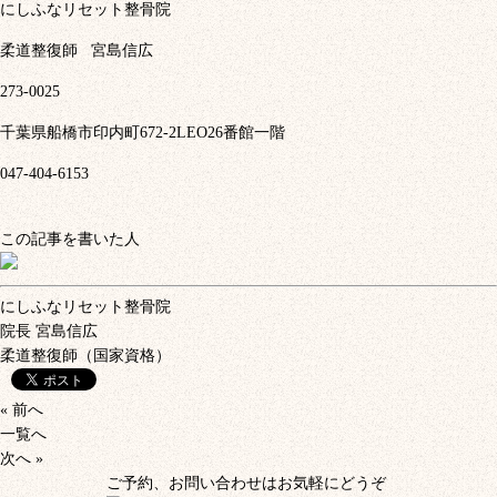
にしふなリセット整骨院
柔道整復師
宮島信広
273-0025
千葉県船橋市印内町672-2LEO26番館一階
047-404-6153
この記事を書いた人
にしふなリセット整骨院
院長
宮島信広
柔道整復師（国家資格）
« 前へ
一覧へ
次へ »
ご予約、お問い合わせはお気軽にどうぞ