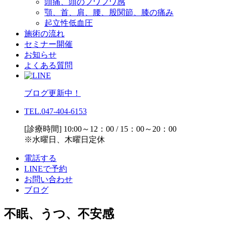
頭痛、頭のフワフワ感
顎、首、肩、腰、股関節、膝の痛み
起立性低血圧
施術の流れ
セミナー開催
お知らせ
よくある質問
ブログ更新中！
TEL.047-404-6153
[診療時間] 10:00～12：00 / 15：00～20：00
※水曜日、木曜日定休
電話する
LINEで予約
お問い合わせ
ブログ
不眠、うつ、不安感