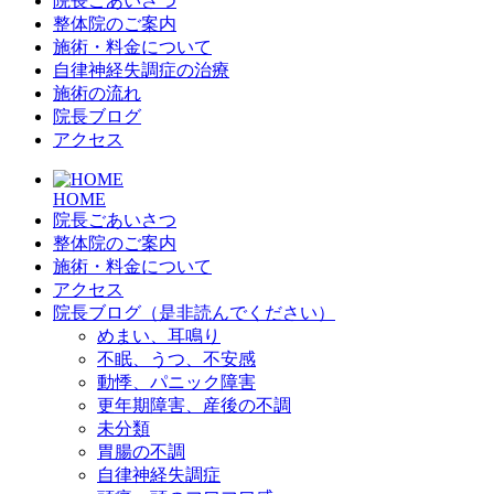
院長ごあいさつ
整体院のご案内
施術・料金について
自律神経失調症の治療
施術の流れ
院長ブログ
アクセス
HOME
院長ごあいさつ
整体院のご案内
施術・料金について
アクセス
院長ブログ（是非読んでください）
めまい、耳鳴り
不眠、うつ、不安感
動悸、パニック障害
更年期障害、産後の不調
未分類
胃腸の不調
自律神経失調症