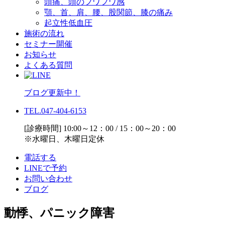
頭痛、頭のフワフワ感
顎、首、肩、腰、股関節、膝の痛み
起立性低血圧
施術の流れ
セミナー開催
お知らせ
よくある質問
ブログ更新中！
TEL.047-404-6153
[診療時間] 10:00～12：00 / 15：00～20：00
※水曜日、木曜日定休
電話する
LINEで予約
お問い合わせ
ブログ
動悸、パニック障害