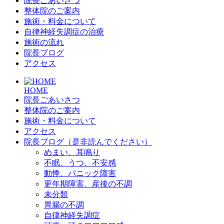
院長ごあいさつ
整体院のご案内
施術・料金について
自律神経失調症の治療
施術の流れ
院長ブログ
アクセス
HOME
院長ごあいさつ
整体院のご案内
施術・料金について
アクセス
院長ブログ（是非読んでください）
めまい、耳鳴り
不眠、うつ、不安感
動悸、パニック障害
更年期障害、産後の不調
未分類
胃腸の不調
自律神経失調症