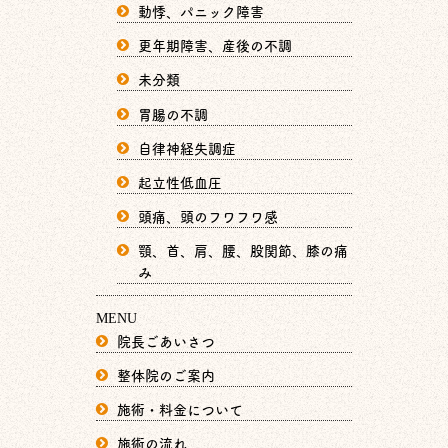
動悸、パニック障害
更年期障害、産後の不調
未分類
胃腸の不調
自律神経失調症
起立性低血圧
頭痛、頭のフワフワ感
顎、首、肩、腰、股関節、膝の痛
み
MENU
院長ごあいさつ
整体院のご案内
施術・料金について
施術の流れ