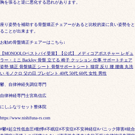
胸を張ると逆に悪化する恐れがあります。
座り姿勢を補助する骨盤矯正チェアーがあると比較的楽に良い姿勢をと
ることが出来ます。
お勧め骨盤矯正チェアーはこちら↓
【MONOQLOベストバイ受賞】【公式】 メディコアポスチャー レギュ
ラー・ミニ BackJoy 骨盤 立てる 椅子 クッション 仕事 サポートチェア
姿勢 矯正 骨盤矯正 シート 骨盤サポートシート 猫背 反り 腰 腰痛 丸洗
い モノクロ 父の日 プレゼント 40代 50代 60代 女性 男性
鬱、自律神経失調症専門
自律神経専門士宮島信広
にしふなリセット整体院
https://www.nishifuna-rs.com
#
鬱
#
起立性低血圧
#
動悸
#
不眠症
#
不安症
#
不安神経症
#
パニック障害
#
統合