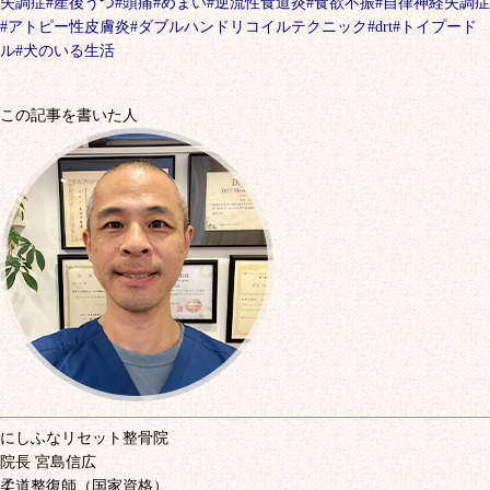
失調症
#
産後うつ
#
頭痛
#
めまい
#
逆流性食道炎
#
食欲不振
#
自律神経失調症
#
アトピー性皮膚炎
#
ダブルハンドリコイルテクニック
#drt#
トイプード
ル
#
犬のいる生活
この記事を書いた人
にしふなリセット整骨院
院長
宮島信広
柔道整復師（国家資格）