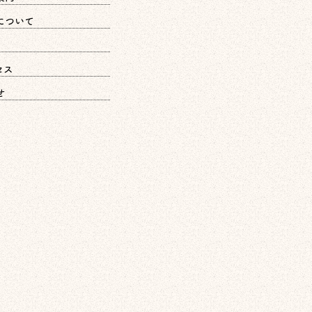
について
セス
せ