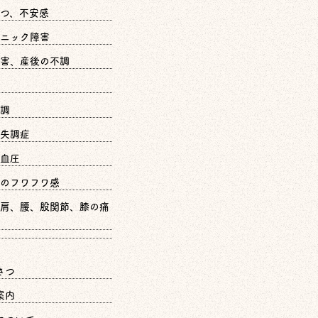
つ、不安感
ニック障害
害、産後の不調
調
失調症
血圧
のフワフワ感
肩、腰、股関節、膝の痛
さつ
案内