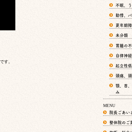
不眠、う
動悸、パ
更年期障
未分類
胃腸の不
自律神経
です。
起立性低
頭痛、頭
顎、首、
み
MENU
院長ごあい
整体院のご