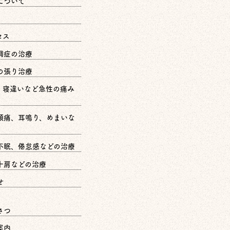
について
セス
調症の治療
の張り治療
、寝違いなど急性の痛み
頭痛、耳鳴り、めまいな
不眠、倦怠感などの治療
十肩などの治療
せ
さつ
案内