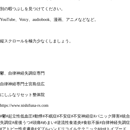
別の暇つぶしを見つけてください。
YouTube、Voicy、audiobook、漫画、アニメなどなど。
縦スクロールを極力少なくしましょう。
鬱、自律神経失調症専門
自律神経専門士宮島信広
にしふなリセット整体院
https://www.nishifuna-rs.com
#
鬱
#
起立性低血圧
#
動悸
#
不眠症
#
不安症
#
不安神経症
#
パニック障害
#
統合
失調症
#
産後うつ
#
頭痛
#
めまい
#
逆流性食道炎
#
食欲不振
#
自律神経失調症
#
アトピー性皮膚炎
#
ダブルハンドリコイルテクニック
#drt#
トイプード