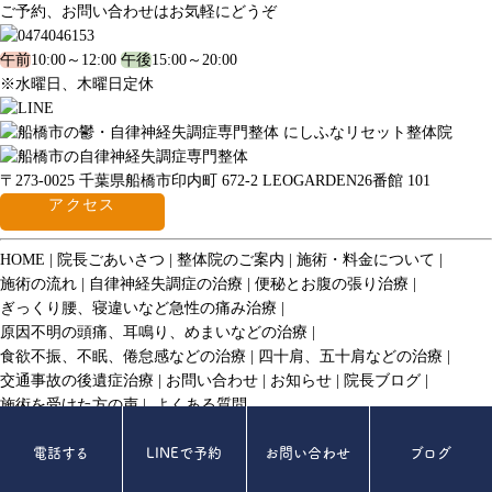
ご予約、お問い合わせはお気軽にどうぞ
午前
10:00～12:00
午後
15:00～20:00
※水曜日、木曜日定休
〒273-0025 千葉県船橋市印内町 672-2 LEOGARDEN26番館 101
アクセス
HOME
院長ごあいさつ
整体院のご案内
施術・料金について
施術の流れ
自律神経失調症の治療
便秘とお腹の張り治療
ぎっくり腰、寝違いなど急性の痛み治療
原因不明の頭痛、耳鳴り、めまいなどの治療
食欲不振、不眠、倦怠感などの治療
四十肩、五十肩などの治療
交通事故の後遺症治療
お問い合わせ
お知らせ
院長ブログ
施術を受けた方の声
よくある質問
© 2017 にしふなリセット整体院.
電話する
LINEで予約
お問い合わせ
ブログ