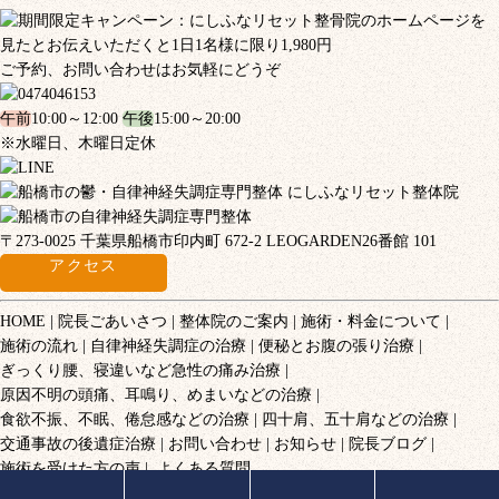
ご予約、お問い合わせはお気軽にどうぞ
午前
10:00～12:00
午後
15:00～20:00
※水曜日、木曜日定休
〒273-0025 千葉県船橋市印内町 672-2 LEOGARDEN26番館 101
アクセス
HOME
院長ごあいさつ
整体院のご案内
施術・料金について
施術の流れ
自律神経失調症の治療
便秘とお腹の張り治療
ぎっくり腰、寝違いなど急性の痛み治療
原因不明の頭痛、耳鳴り、めまいなどの治療
食欲不振、不眠、倦怠感などの治療
四十肩、五十肩などの治療
交通事故の後遺症治療
お問い合わせ
お知らせ
院長ブログ
施術を受けた方の声
よくある質問
© 2017 にしふなリセット整体院.