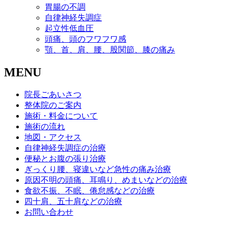
胃腸の不調
自律神経失調症
起立性低血圧
頭痛、頭のフワフワ感
顎、首、肩、腰、股関節、膝の痛み
MENU
院長ごあいさつ
整体院のご案内
施術・料金について
施術の流れ
地図・アクセス
自律神経失調症の治療
便秘とお腹の張り治療
ぎっくり腰、寝違いなど急性の痛み治療
原因不明の頭痛、耳鳴り、めまいなどの治療
食欲不振、不眠、倦怠感などの治療
四十肩、五十肩などの治療
お問い合わせ