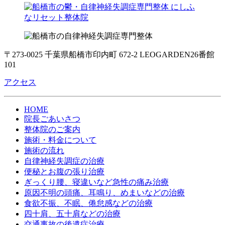
〒273-0025 千葉県船橋市印内町 672-2 LEOGARDEN26番館
101
アクセス
HOME
院長ごあいさつ
整体院のご案内
施術・料金について
施術の流れ
自律神経失調症の治療
便秘とお腹の張り治療
ぎっくり腰、寝違いなど急性の痛み治療
原因不明の頭痛、耳鳴り、めまいなどの治療
食欲不振、不眠、倦怠感などの治療
四十肩、五十肩などの治療
交通事故の後遺症治療