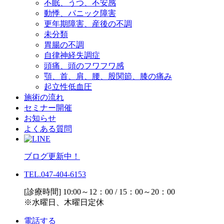
不眠、うつ、不安感
動悸、パニック障害
更年期障害、産後の不調
未分類
胃腸の不調
自律神経失調症
頭痛、頭のフワフワ感
顎、首、肩、腰、股関節、膝の痛み
起立性低血圧
施術の流れ
セミナー開催
お知らせ
よくある質問
ブログ更新中！
TEL.047-404-6153
[診療時間] 10:00～12：00 / 15：00～20：00
※水曜日、木曜日定休
電話する