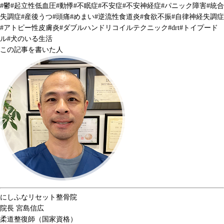
#
鬱
#
起立性低血圧
#
動悸
#
不眠症
#
不安症
#
不安神経症
#
パニック障害
#
統合
失調症
#
産後うつ
#
頭痛
#
めまい
#
逆流性食道炎
#
食欲不振
#
自律神経失調症
#
アトピー性皮膚炎
#
ダブルハンドリコイルテクニック
#drt#
トイプード
ル
#
犬のいる生活
この記事を書いた人
にしふなリセット整骨院
院長
宮島信広
柔道整復師（国家資格）