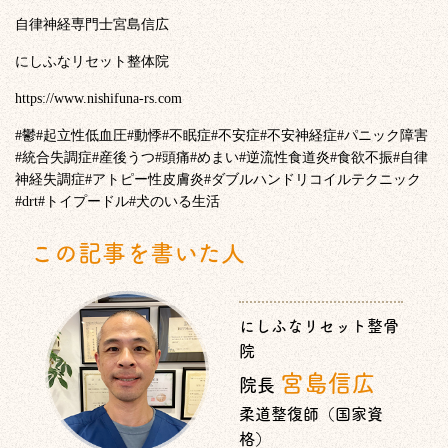
自律神経専門士宮島信広
にしふなリセット整体院
https://www.nishifuna-rs.com
#
鬱
#
起立性低血圧
#
動悸
#
不眠症
#
不安症
#
不安神経症
#
パニック障害
#
統合失調症
#
産後うつ
#
頭痛
#
めまい
#
逆流性食道炎
#
食欲不振
#
自律
神経失調症
#
アトピー性皮膚炎
#
ダブルハンドリコイルテクニック
#drt#
トイプードル
#
犬のいる生活
この記事を書いた人
にしふなリセット整骨
院
宮島信広
院長
柔道整復師（国家資
格）