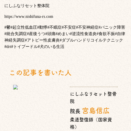
にしふなリセット整体院
https://www.nishifuna-rs.com
#
鬱
#
起立性低血圧
#
動悸
#
不眠症
#
不安症
#
不安神経症
#
パニック障害
#
統合失調症
#
産後うつ
#
頭痛
#
めまい
#
逆流性食道炎
#
食欲不振
#
自律
神経失調症
#
アトピー性皮膚炎
#
ダブルハンドリコイルテクニック
#drt#
トイプードル
#
犬のいる生活
この記事を書いた人
にしふなリセット整骨
院
宮島信広
院長
柔道整復師（国家資
格）