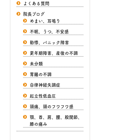
よくある質問
院長ブログ
めまい、耳鳴り
不眠、うつ、不安感
動悸、パニック障害
更年期障害、産後の不調
未分類
胃腸の不調
自律神経失調症
起立性低血圧
頭痛、頭のフワフワ感
顎、首、肩、腰、股関節、
膝の痛み