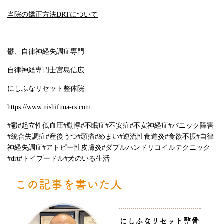
当院の矯正方法DRTについて
鬱、自律神経失調症専門
自律神経専門士宮島信広
にしふなリセット整体院
https://www.nishifuna-rs.com
#
鬱
#
起立性低血圧
#
動悸
#
不眠症
#
不安症
#
不安神経症
#
パニック障害
#
統合失調症
#
産後うつ
#
頭痛
#
めまい
#
逆流性食道炎
#
食欲不振
#
自律
神経失調症
#
アトピー性皮膚炎
#
ダブルハンドリコイルテクニック
#drt#
トイプードル
#
犬のいる生活
この記事を書いた人
にしふなリセット整骨