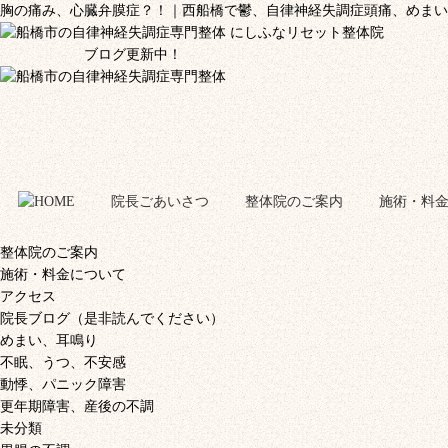
胸の痛み、心臓弁膜症？！｜西船橋で鬱、自律神経失調症頭痛、めまい
ブログ更新中！
院長ごあいさつ
整体院のご案内
施術・料
整体院のご案内
施術・料金について
アクセス
院長ブログ（是非読んでください）
めまい、耳鳴り
不眠、うつ、不安感
動悸、パニック障害
更年期障害、産後の不調
未分類