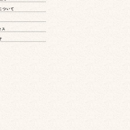
について
セス
せ