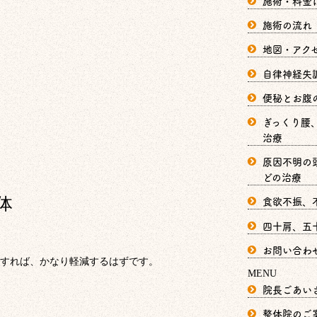
施術・料金
施術の流れ
地図・アク
自律神経失
便秘とお腹
ぎっくり腰
治療
原因不明の
どの治療
食欲不振、
体
四十肩、五
お問い合わ
すれば、かなり軽減するはずです。
MENU
院長ごあい
整体院のご