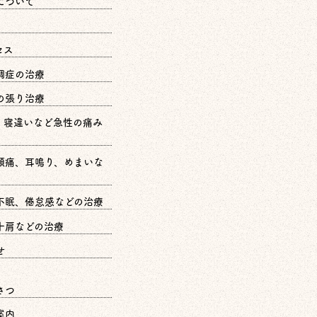
について
セス
調症の治療
の張り治療
、寝違いなど急性の痛み
頭痛、耳鳴り、めまいな
不眠、倦怠感などの治療
十肩などの治療
せ
さつ
案内