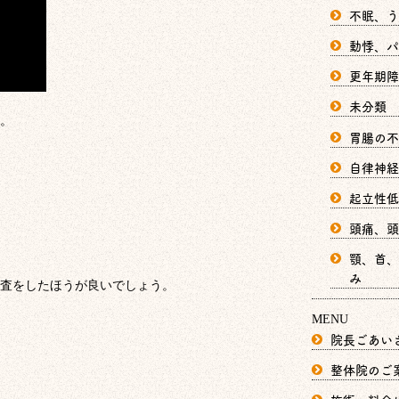
不眠、う
動悸、パ
更年期障
未分類
。
胃腸の不
自律神経
起立性低
頭痛、頭
顎、首、
み
査をしたほうが良いでしょう。
MENU
院長ごあい
整体院のご