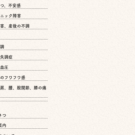
つ、不安感
ニック障害
害、産後の不調
調
失調症
血圧
のフワフワ感
肩、腰、股関節、膝の痛
さつ
案内