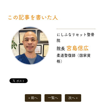
この記事を書いた人
にしふなリセット整骨
院
宮島信広
院長
柔道整復師（国家資
格）
« 前へ
一覧へ
次へ »