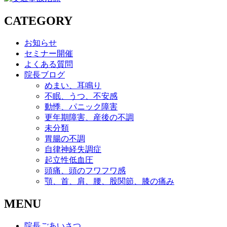
CATEGORY
お知らせ
セミナー開催
よくある質問
院長ブログ
めまい、耳鳴り
不眠、うつ、不安感
動悸、パニック障害
更年期障害、産後の不調
未分類
胃腸の不調
自律神経失調症
起立性低血圧
頭痛、頭のフワフワ感
顎、首、肩、腰、股関節、膝の痛み
MENU
院長ごあいさつ