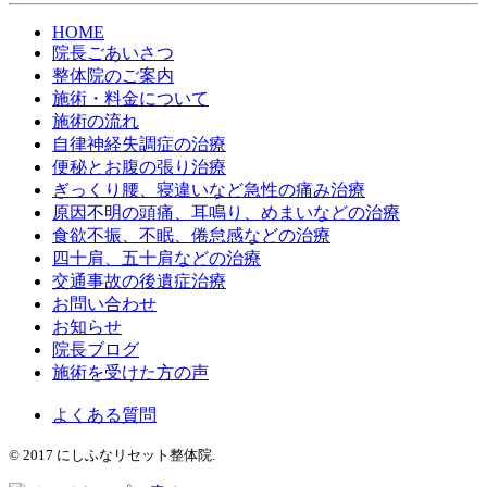
HOME
院長ごあいさつ
整体院のご案内
施術・料金について
施術の流れ
自律神経失調症の治療
便秘とお腹の張り治療
ぎっくり腰、寝違いなど急性の痛み治療
原因不明の頭痛、耳鳴り、めまいなどの治療
食欲不振、不眠、倦怠感などの治療
四十肩、五十肩などの治療
交通事故の後遺症治療
お問い合わせ
お知らせ
院長ブログ
施術を受けた方の声
よくある質問
© 2017 にしふなリセット整体院.