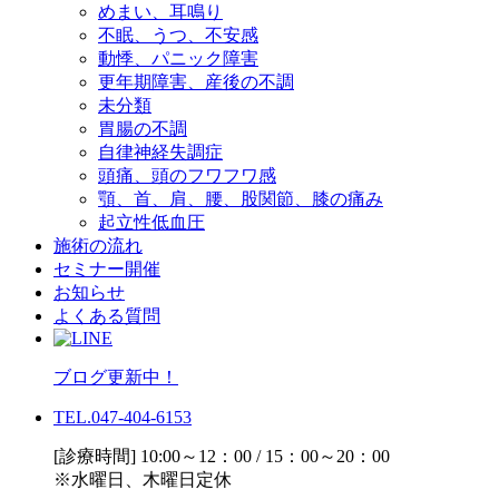
めまい、耳鳴り
不眠、うつ、不安感
動悸、パニック障害
更年期障害、産後の不調
未分類
胃腸の不調
自律神経失調症
頭痛、頭のフワフワ感
顎、首、肩、腰、股関節、膝の痛み
起立性低血圧
施術の流れ
セミナー開催
お知らせ
よくある質問
ブログ更新中！
TEL.047-404-6153
[診療時間] 10:00～12：00 / 15：00～20：00
※水曜日、木曜日定休