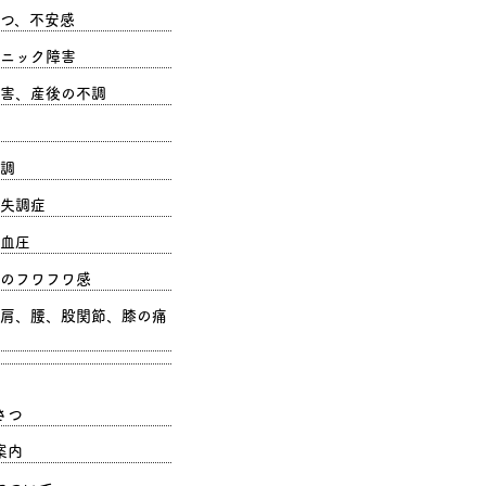
つ、不安感
ニック障害
害、産後の不調
調
失調症
血圧
のフワフワ感
肩、腰、股関節、膝の痛
さつ
案内