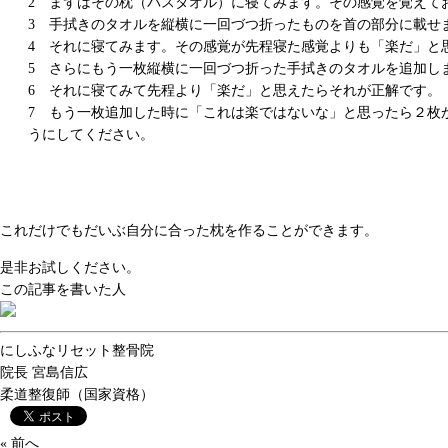
まずはその枕（バスタオル）に寝てみます。その感覚を覚えて
手拭きのタオルを縦横に一回づつ折ったものを首の部分に載せ
それに寝てみます。その感覚が先程寝た感覚よりも「楽だ」と
さらにもう一枚縦横に一回づつ折った手拭きのタオルを追加し
それに寝てみて先程より「楽だ」と思えたらそれが正解です。
もう一枚追加した時に「これは楽ではないな」と思ったら２枚
うにしてください。
これだけでもだいぶ自分に合った枕を作ることができます。
是非お試しください。
この記事を書いた人
にしふなリセット整骨院
院長
宮島信広
柔道整復師（国家資格）
« 前へ