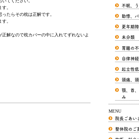
おいてください。
不眠、う
ます。
思ったらその枕は正解です。
動悸、パ
ます。
更年期障
が正解なので枕カバーの中に入れてずれないよ
未分類
胃腸の不
自律神経
起立性低
頭痛、頭
顎、首、
み
MENU
院長ごあい
整体院のご