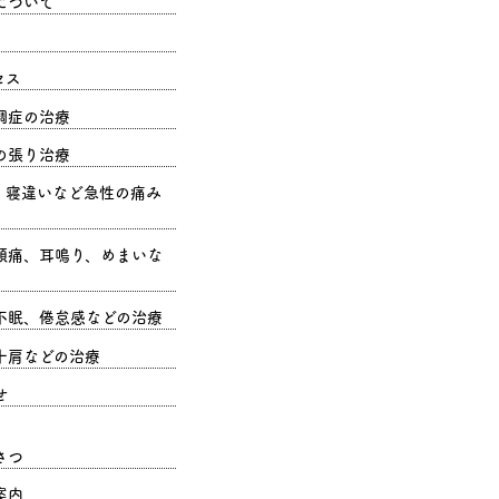
について
セス
調症の治療
の張り治療
、寝違いなど急性の痛み
頭痛、耳鳴り、めまいな
不眠、倦怠感などの治療
十肩などの治療
せ
さつ
案内