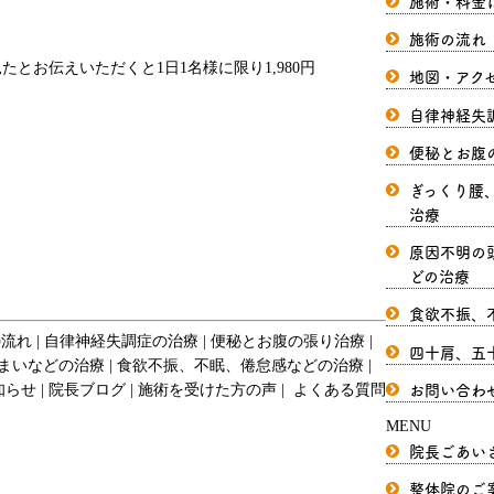
施術・料金
施術の流れ
地図・アク
自律神経失
便秘とお腹
ぎっくり腰
治療
原因不明の
どの治療
食欲不振、
の流れ
自律神経失調症の治療
便秘とお腹の張り治療
四十肩、五
まいなどの治療
食欲不振、不眠、倦怠感などの治療
お問い合わ
知らせ
院長ブログ
施術を受けた方の声
よくある質問
MENU
院長ごあい
整体院のご