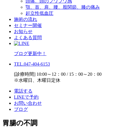
頭痛、頭のフワフワ感
顎、首、肩、腰、股関節、膝の痛み
起立性低血圧
施術の流れ
セミナー開催
お知らせ
よくある質問
ブログ更新中！
TEL.047-404-6153
[診療時間] 10:00～12：00 / 15：00～20：00
※水曜日、木曜日定休
電話する
LINEで予約
お問い合わせ
ブログ
胃腸の不調