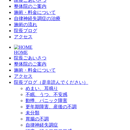
院長ごあいさつ
整体院のご案内
施術・料金について
自律神経失調症の治療
施術の流れ
院長ブログ
アクセス
HOME
院長ごあいさつ
整体院のご案内
施術・料金について
アクセス
院長ブログ（是非読んでください）
めまい、耳鳴り
不眠、うつ、不安感
動悸、パニック障害
更年期障害、産後の不調
未分類
胃腸の不調
自律神経失調症