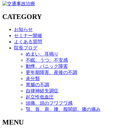
CATEGORY
お知らせ
セミナー開催
よくある質問
院長ブログ
めまい、耳鳴り
不眠、うつ、不安感
動悸、パニック障害
更年期障害、産後の不調
未分類
胃腸の不調
自律神経失調症
起立性低血圧
頭痛、頭のフワフワ感
顎、首、肩、腰、股関節、膝の痛み
MENU