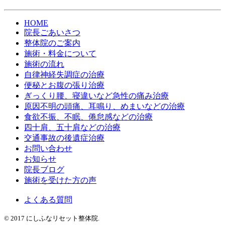
HOME
院長ごあいさつ
整体院のご案内
施術・料金について
施術の流れ
自律神経失調症の治療
便秘とお腹の張り治療
ぎっくり腰、寝違いなど急性の痛み治療
原因不明の頭痛、耳鳴り、めまいなどの治療
食欲不振、不眠、倦怠感などの治療
四十肩、五十肩などの治療
交通事故の後遺症治療
お問い合わせ
お知らせ
院長ブログ
施術を受けた方の声
よくある質問
© 2017 にしふなリセット整体院.