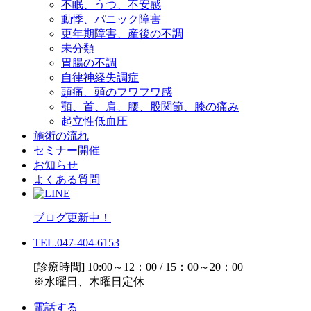
不眠、うつ、不安感
動悸、パニック障害
更年期障害、産後の不調
未分類
胃腸の不調
自律神経失調症
頭痛、頭のフワフワ感
顎、首、肩、腰、股関節、膝の痛み
起立性低血圧
施術の流れ
セミナー開催
お知らせ
よくある質問
ブログ更新中！
TEL.047-404-6153
[診療時間] 10:00～12：00 / 15：00～20：00
※水曜日、木曜日定休
電話する