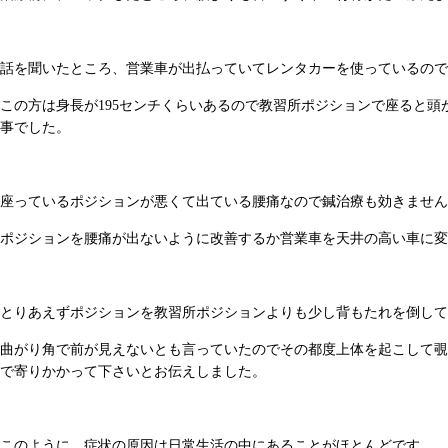
話を聞いたところ、営業車が出払っていてレンタカーを使っているので
この方は身長が195センチくらいあるので教習所ポジションで座ると
事でした。
座っているポジションが悪くて出ている腰痛なので鍼治療も効きません
ポジションを腰痛が出ないように改善するか営業車を天井の高い車に変
とりあえずポジションを教習所ポジションよりも少し背もたれを倒して
曲がり角で前が見えないとも言っていたのでその都度上体を起こして覗
で寄りかかって下さいとお伝えしました。
このように、症状の原因は日常生活の中にあることがほとんどです。