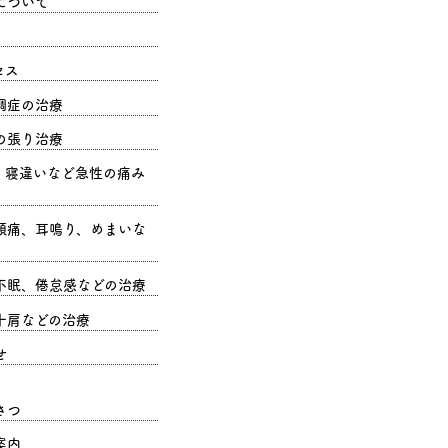
について
セス
調症の治療
の張り治療
、寝違いなど急性の痛み
頭痛、耳鳴り、めまいな
不眠、倦怠感などの治療
十肩などの治療
せ
さつ
案内