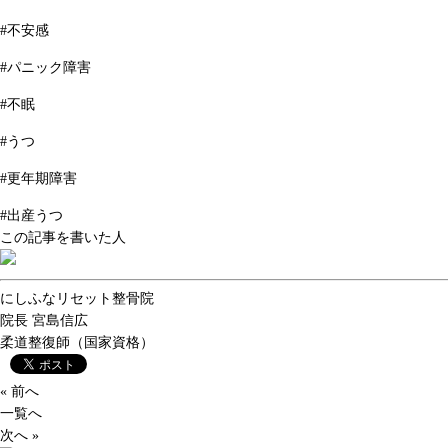
#不安感
#パニック障害
#不眠
#うつ
#更年期障害
#出産うつ
この記事を書いた人
にしふなリセット整骨院
院長
宮島信広
柔道整復師（国家資格）
« 前へ
一覧へ
次へ »