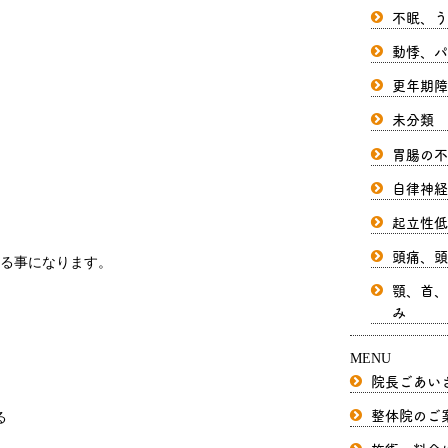
不眠、う
動悸、パ
更年期障
未分類
胃腸の不
自律神経
起立性低
頭痛、頭
る事になります。
顎、首、
み
MENU
院長ごあい
整体院のご
る