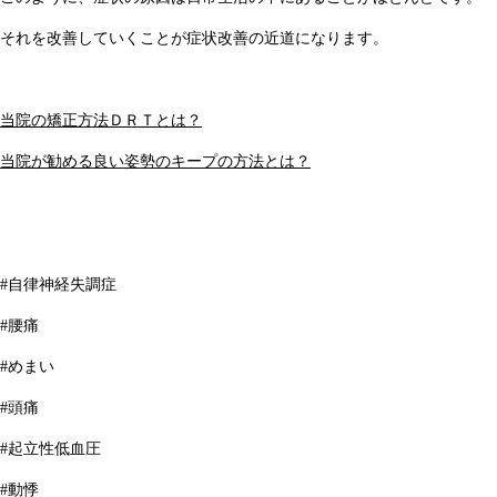
それを改善していくことが症状改善の近道になります。
当院の矯正方法ＤＲＴとは？
当院が勧める良い姿勢のキープの方法とは？
#自律神経失調症
#腰痛
#めまい
#頭痛
#起立性低血圧
#動悸