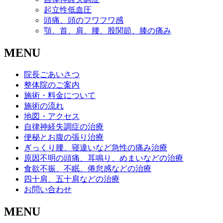
起立性低血圧
頭痛、頭のフワフワ感
顎、首、肩、腰、股関節、膝の痛み
MENU
院長ごあいさつ
整体院のご案内
施術・料金について
施術の流れ
地図・アクセス
自律神経失調症の治療
便秘とお腹の張り治療
ぎっくり腰、寝違いなど急性の痛み治療
原因不明の頭痛、耳鳴り、めまいなどの治療
食欲不振、不眠、倦怠感などの治療
四十肩、五十肩などの治療
お問い合わせ
MENU