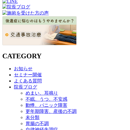
CATEGORY
お知らせ
セミナー開催
よくある質問
院長ブログ
めまい、耳鳴り
不眠、うつ、不安感
動悸、パニック障害
更年期障害、産後の不調
未分類
胃腸の不調
自律神経失調症