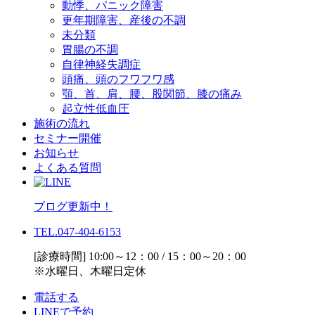
動悸、パニック障害
更年期障害、産後の不調
未分類
胃腸の不調
自律神経失調症
頭痛、頭のフワフワ感
顎、首、肩、腰、股関節、膝の痛み
起立性低血圧
施術の流れ
セミナー開催
お知らせ
よくある質問
ブログ更新中！
TEL.047-404-6153
[診療時間] 10:00～12：00 / 15：00～20：00
※水曜日、木曜日定休
電話する
LINEで予約