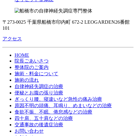
〒273-0025 千葉県船橋市印内町 672-2 LEOGARDEN26番館
101
アクセス
HOME
院長ごあいさつ
整体院のご案内
施術・料金について
施術の流れ
自律神経失調症の治療
便秘とお腹の張り治療
ぎっくり腰、寝違いなど急性の痛み治療
原因不明の頭痛、耳鳴り、めまいなどの治療
食欲不振、不眠、倦怠感などの治療
四十肩、五十肩などの治療
交通事故の後遺症治療
お問い合わせ