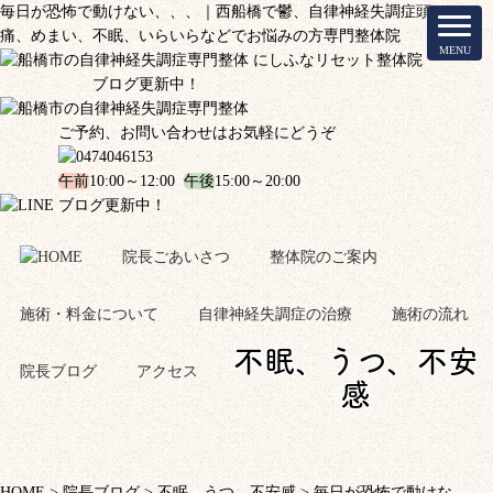
毎日が恐怖で動けない、、、｜西船橋で鬱、自律神経失調症頭
痛、めまい、不眠、いらいらなどでお悩みの方専門整体院
ブログ更新中！
ご予約、お問い合わせはお気軽にどうぞ
午前
10:00～12:00
午後
15:00～20:00
ブログ更新中！
院長ごあいさつ
整体院のご案内
施術・料金について
自律神経失調症の治療
施術の流れ
不眠、うつ、不安
院長ブログ
アクセス
感
HOME
>
院長ブログ
>
不眠、うつ、不安感
>
毎日が恐怖で動けな