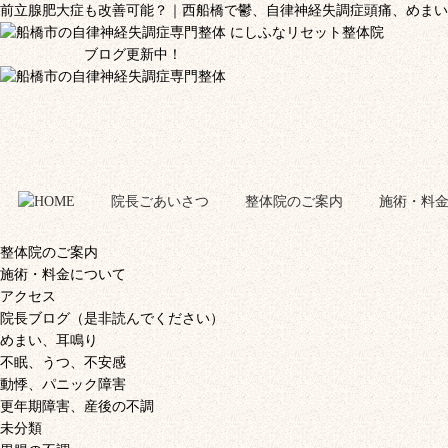
前立腺肥大症も改善可能？｜西船橋で鬱、自律神経失調症頭痛、めまい
ブログ更新中！
院長ごあいさつ
整体院のご案内
施術・料
整体院のご案内
施術・料金について
アクセス
院長ブログ（是非読んでください）
めまい、耳鳴り
不眠、うつ、不安感
動悸、パニック障害
更年期障害、産後の不調
未分類