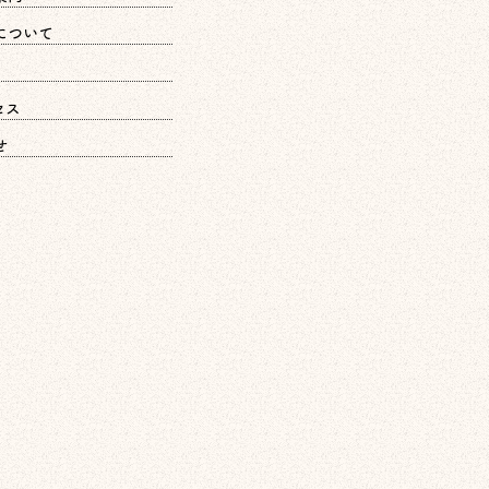
について
セス
せ