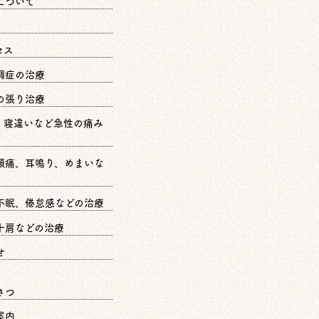
について
セス
調症の治療
の張り治療
、寝違いなど急性の痛み
頭痛、耳鳴り、めまいな
不眠、倦怠感などの治療
十肩などの治療
せ
さつ
案内