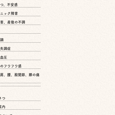
つ、不安感
ニック障害
害、産後の不調
調
失調症
血圧
のフワフワ感
肩、腰、股関節、膝の痛
さつ
案内