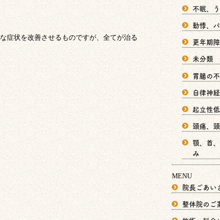
不眠、う
動悸、パ
な症状を改善させるものですが、全てが治る
更年期障
未分類
胃腸の不
自律神経
起立性低
頭痛、頭
顎、首、
み
MENU
院長ごあい
整体院のご