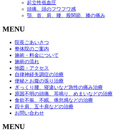
起立性低血圧
頭痛、頭のフワフワ感
顎、首、肩、腰、股関節、膝の痛み
MENU
院長ごあいさつ
整体院のご案内
施術・料金について
施術の流れ
地図・アクセス
自律神経失調症の治療
便秘とお腹の張り治療
ぎっくり腰、寝違いなど急性の痛み治療
原因不明の頭痛、耳鳴り、めまいなどの治療
食欲不振、不眠、倦怠感などの治療
四十肩、五十肩などの治療
お問い合わせ
MENU