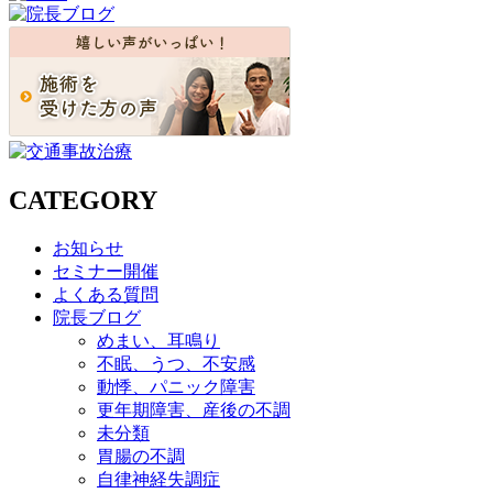
CATEGORY
お知らせ
セミナー開催
よくある質問
院長ブログ
めまい、耳鳴り
不眠、うつ、不安感
動悸、パニック障害
更年期障害、産後の不調
未分類
胃腸の不調
自律神経失調症