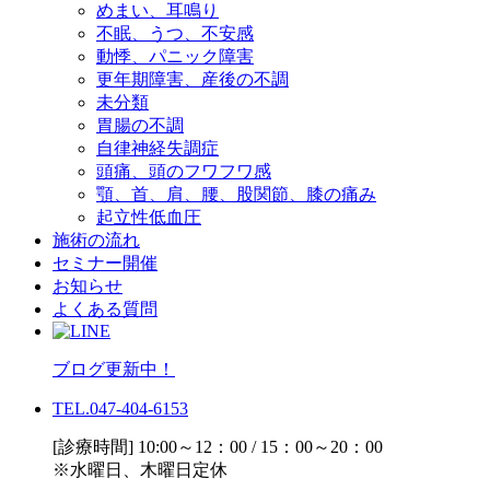
めまい、耳鳴り
不眠、うつ、不安感
動悸、パニック障害
更年期障害、産後の不調
未分類
胃腸の不調
自律神経失調症
頭痛、頭のフワフワ感
顎、首、肩、腰、股関節、膝の痛み
起立性低血圧
施術の流れ
セミナー開催
お知らせ
よくある質問
ブログ更新中！
TEL.047-404-6153
[診療時間] 10:00～12：00 / 15：00～20：00
※水曜日、木曜日定休