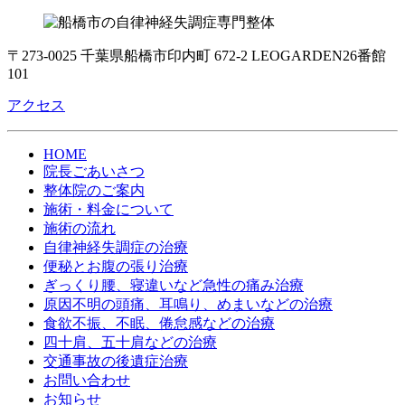
〒273-0025 千葉県船橋市印内町 672-2 LEOGARDEN26番館
101
アクセス
HOME
院長ごあいさつ
整体院のご案内
施術・料金について
施術の流れ
自律神経失調症の治療
便秘とお腹の張り治療
ぎっくり腰、寝違いなど急性の痛み治療
原因不明の頭痛、耳鳴り、めまいなどの治療
食欲不振、不眠、倦怠感などの治療
四十肩、五十肩などの治療
交通事故の後遺症治療
お問い合わせ
お知らせ