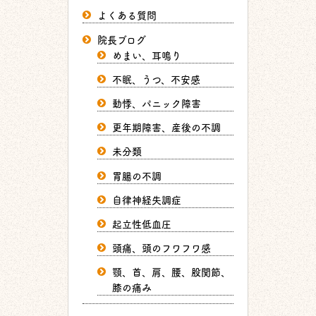
よくある質問
院長ブログ
めまい、耳鳴り
不眠、うつ、不安感
動悸、パニック障害
更年期障害、産後の不調
未分類
胃腸の不調
自律神経失調症
起立性低血圧
頭痛、頭のフワフワ感
顎、首、肩、腰、股関節、
膝の痛み