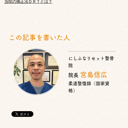
当院の矯正法ＤＲＴとは？
この記事を書いた人
にしふなリセット整骨
院
宮島信広
院長
柔道整復師（国家資
格）