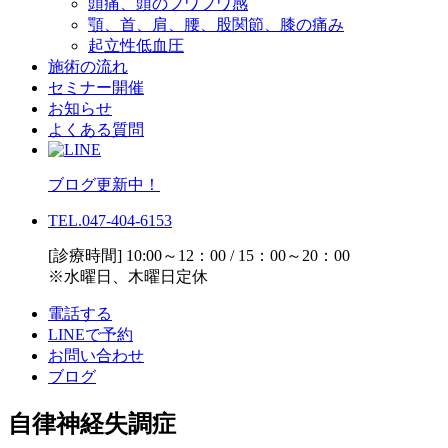
頭痛、頭のフワフワ感
顎、首、肩、腰、股関節、膝の痛み
起立性低血圧
施術の流れ
セミナー開催
お知らせ
よくある質問
ブログ更新中！
TEL.047-404-6153
[診療時間] 10:00～12：00 / 15：00～20：00
※水曜日、木曜日定休
電話する
LINEで予約
お問い合わせ
ブログ
自律神経失調症