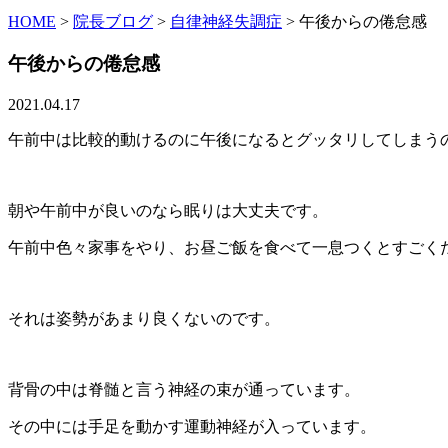
HOME
>
院長ブログ
>
自律神経失調症
>
午後からの倦怠感
午後からの倦怠感
2021.04.17
午前中は比較的動けるのに午後になるとグッタリしてしまう
朝や午前中が良いのなら眠りは大丈夫です。
午前中色々家事をやり、お昼ご飯を食べて一息つくとすごく
それは姿勢があまり良くないのです。
背骨の中は脊髄と言う神経の束が通っています。
その中には手足を動かす運動神経が入っています。