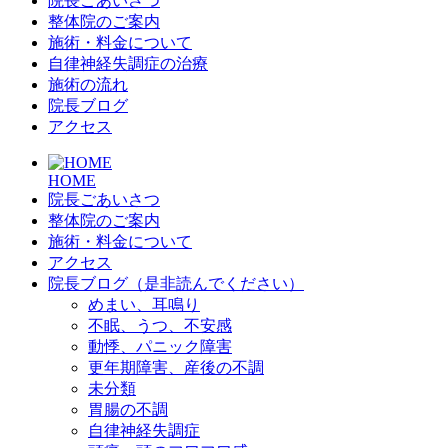
院長ごあいさつ
整体院のご案内
施術・料金について
自律神経失調症の治療
施術の流れ
院長ブログ
アクセス
HOME
院長ごあいさつ
整体院のご案内
施術・料金について
アクセス
院長ブログ（是非読んでください）
めまい、耳鳴り
不眠、うつ、不安感
動悸、パニック障害
更年期障害、産後の不調
未分類
胃腸の不調
自律神経失調症