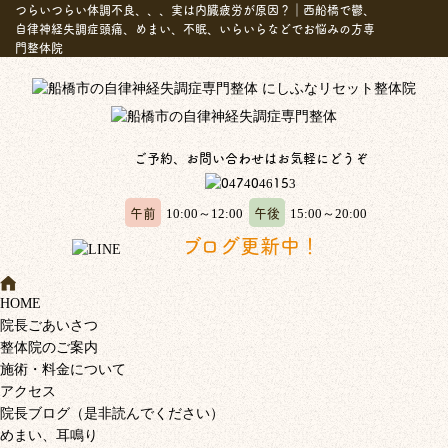
つらいつらい体調不良、、、実は内臓疲労が原因？｜西船橋で鬱、
自律神経失調症頭痛、めまい、不眠、いらいらなどでお悩みの方専
門整体院
ご予約、お問い合わせはお気軽にどうぞ
午前
午後
10:00～12:00
15:00～20:00
ブログ更新中！
HOME
院長ごあいさつ
整体院のご案内
施術・料金について
アクセス
院長ブログ（是非読んでください）
めまい、耳鳴り