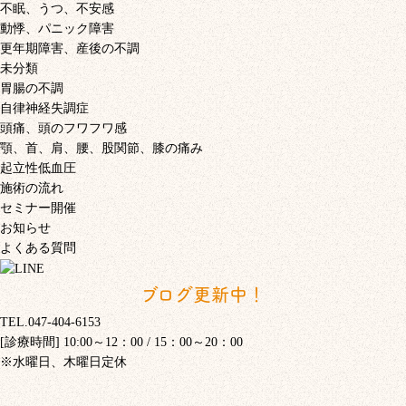
不眠、うつ、不安感
動悸、パニック障害
更年期障害、産後の不調
未分類
胃腸の不調
自律神経失調症
頭痛、頭のフワフワ感
顎、首、肩、腰、股関節、膝の痛み
起立性低血圧
施術の流れ
セミナー開催
お知らせ
よくある質問
ブログ更新中！
TEL.047-404-6153
[診療時間] 10:00～12：00 / 15：00～20：00
※水曜日、木曜日定休