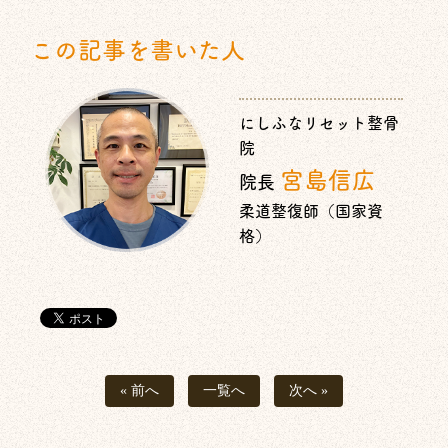
この記事を書いた人
にしふなリセット整骨
院
宮島信広
院長
柔道整復師（国家資
格）
« 前へ
一覧へ
次へ »