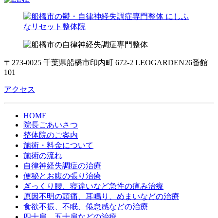
〒273-0025 千葉県船橋市印内町 672-2 LEOGARDEN26番館
101
アクセス
HOME
院長ごあいさつ
整体院のご案内
施術・料金について
施術の流れ
自律神経失調症の治療
便秘とお腹の張り治療
ぎっくり腰、寝違いなど急性の痛み治療
原因不明の頭痛、耳鳴り、めまいなどの治療
食欲不振、不眠、倦怠感などの治療
四十肩、五十肩などの治療