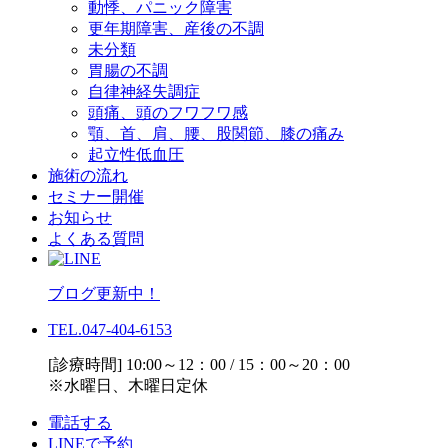
動悸、パニック障害
更年期障害、産後の不調
未分類
胃腸の不調
自律神経失調症
頭痛、頭のフワフワ感
顎、首、肩、腰、股関節、膝の痛み
起立性低血圧
施術の流れ
セミナー開催
お知らせ
よくある質問
ブログ更新中！
TEL.047-404-6153
[診療時間] 10:00～12：00 / 15：00～20：00
※水曜日、木曜日定休
電話する
LINEで予約