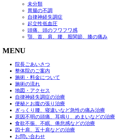
未分類
胃腸の不調
自律神経失調症
起立性低血圧
頭痛、頭のフワフワ感
顎、首、肩、腰、股関節、膝の痛み
MENU
院長ごあいさつ
整体院のご案内
施術・料金について
施術の流れ
地図・アクセス
自律神経失調症の治療
便秘とお腹の張り治療
ぎっくり腰、寝違いなど急性の痛み治療
原因不明の頭痛、耳鳴り、めまいなどの治療
食欲不振、不眠、倦怠感などの治療
四十肩、五十肩などの治療
お問い合わせ