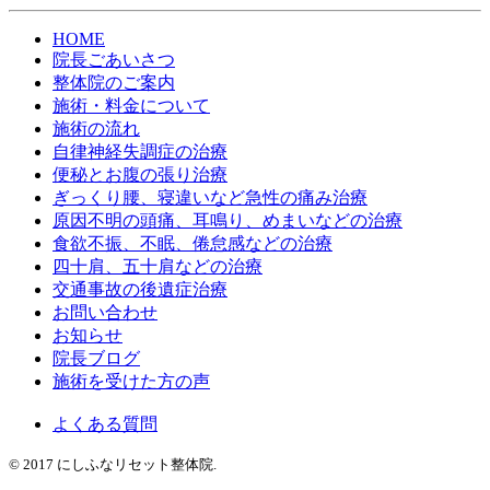
HOME
院長ごあいさつ
整体院のご案内
施術・料金について
施術の流れ
自律神経失調症の治療
便秘とお腹の張り治療
ぎっくり腰、寝違いなど急性の痛み治療
原因不明の頭痛、耳鳴り、めまいなどの治療
食欲不振、不眠、倦怠感などの治療
四十肩、五十肩などの治療
交通事故の後遺症治療
お問い合わせ
お知らせ
院長ブログ
施術を受けた方の声
よくある質問
© 2017 にしふなリセット整体院.