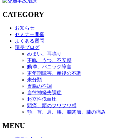
CATEGORY
お知らせ
セミナー開催
よくある質問
院長ブログ
めまい、耳鳴り
不眠、うつ、不安感
動悸、パニック障害
更年期障害、産後の不調
未分類
胃腸の不調
自律神経失調症
起立性低血圧
頭痛、頭のフワフワ感
顎、首、肩、腰、股関節、膝の痛み
MENU