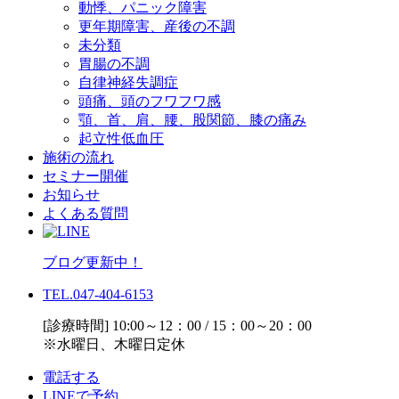
動悸、パニック障害
更年期障害、産後の不調
未分類
胃腸の不調
自律神経失調症
頭痛、頭のフワフワ感
顎、首、肩、腰、股関節、膝の痛み
起立性低血圧
施術の流れ
セミナー開催
お知らせ
よくある質問
ブログ更新中！
TEL.047-404-6153
[診療時間] 10:00～12：00 / 15：00～20：00
※水曜日、木曜日定休
電話する
LINEで予約