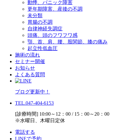
動悸、パニック障害
更年期障害、産後の不調
未分類
胃腸の不調
自律神経失調症
頭痛、頭のフワフワ感
顎、首、肩、腰、股関節、膝の痛み
起立性低血圧
施術の流れ
セミナー開催
お知らせ
よくある質問
ブログ更新中！
TEL.047-404-6153
[診療時間] 10:00～12：00 / 15：00～20：00
※水曜日、木曜日定休
電話する
LINEで予約