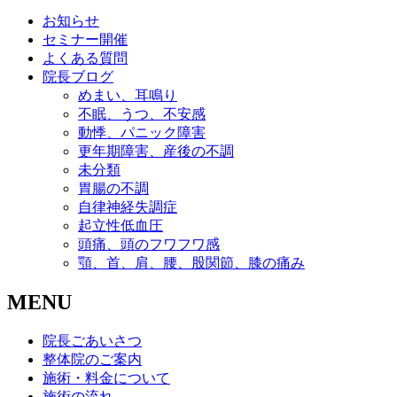
お知らせ
セミナー開催
よくある質問
院長ブログ
めまい、耳鳴り
不眠、うつ、不安感
動悸、パニック障害
更年期障害、産後の不調
未分類
胃腸の不調
自律神経失調症
起立性低血圧
頭痛、頭のフワフワ感
顎、首、肩、腰、股関節、膝の痛み
MENU
院長ごあいさつ
整体院のご案内
施術・料金について
施術の流れ