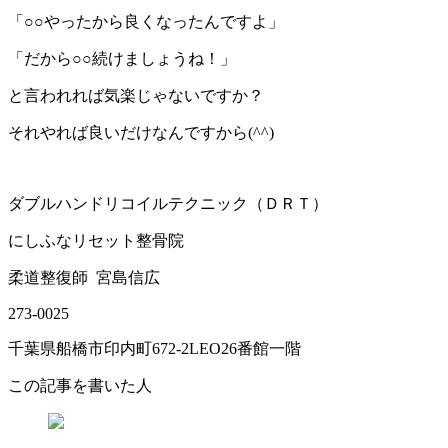
「○○やったから良くなったんですよ」
「だから○○続けましょうね！」
と言われれば気楽じゃないですか？
それやれば良いだけなんですから(^^)
ダブルハンドリコイルテクニック（ＤＲＴ）
にしふなリセット整骨院
柔道整復師
宮島信広
273-0025
千葉県船橋市印内町
672-2LEO26
番館一階
この記事を書いた人