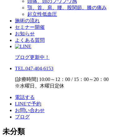
頭痛、頭のフワフワ感
顎、首、肩、腰、股関節、膝の痛み
起立性低血圧
施術の流れ
セミナー開催
お知らせ
よくある質問
ブログ更新中！
TEL.047-404-6153
[診療時間] 10:00～12：00 / 15：00～20：00
※水曜日、木曜日定休
電話する
LINEで予約
お問い合わせ
ブログ
未分類