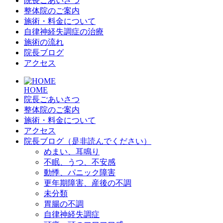
院長ごあいさつ
整体院のご案内
施術・料金について
自律神経失調症の治療
施術の流れ
院長ブログ
アクセス
HOME
院長ごあいさつ
整体院のご案内
施術・料金について
アクセス
院長ブログ（是非読んでください）
めまい、耳鳴り
不眠、うつ、不安感
動悸、パニック障害
更年期障害、産後の不調
未分類
胃腸の不調
自律神経失調症