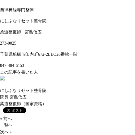
自律神経専門整体
にしふなリセット整骨院
柔道整復師
宮島信広
273-0025
千葉県船橋市印内町672-2LEO26番館一階
047-404-6153
この記事を書いた人
にしふなリセット整骨院
院長
宮島信広
柔道整復師（国家資格）
« 前へ
一覧へ
次へ »