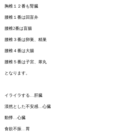
胸椎１２番も腎臓
腰椎１番は回盲弁
腰椎2番は盲腸
腰椎３番は卵巣、精巣
腰椎４番は大腸
腰椎５番は子宮、睾丸
となります。
イライラする…肝臓
漠然とした不安感…心臓
動悸…心臓
食欲不振…胃