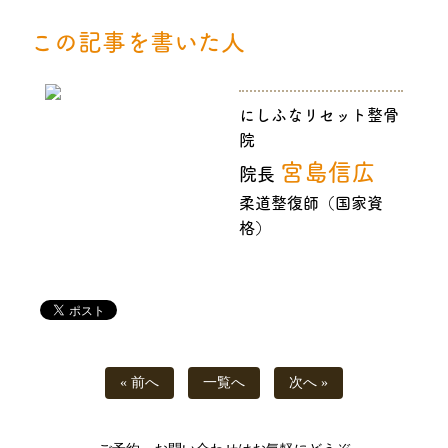
この記事を書いた人
にしふなリセット整骨
院
宮島信広
院長
柔道整復師（国家資
格）
« 前へ
一覧へ
次へ »