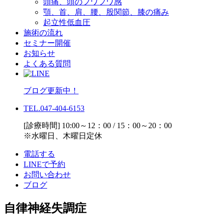
頭痛、頭のフワフワ感
顎、首、肩、腰、股関節、膝の痛み
起立性低血圧
施術の流れ
セミナー開催
お知らせ
よくある質問
ブログ更新中！
TEL.047-404-6153
[診療時間] 10:00～12：00 / 15：00～20：00
※水曜日、木曜日定休
電話する
LINEで予約
お問い合わせ
ブログ
自律神経失調症