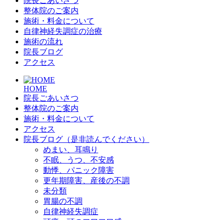
院長ごあいさつ
整体院のご案内
施術・料金について
自律神経失調症の治療
施術の流れ
院長ブログ
アクセス
HOME
院長ごあいさつ
整体院のご案内
施術・料金について
アクセス
院長ブログ（是非読んでください）
めまい、耳鳴り
不眠、うつ、不安感
動悸、パニック障害
更年期障害、産後の不調
未分類
胃腸の不調
自律神経失調症