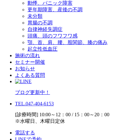
動悸、パニック障害
更年期障害、産後の不調
未分類
胃腸の不調
自律神経失調症
頭痛、頭のフワフワ感
顎、首、肩、腰、股関節、膝の痛み
起立性低血圧
施術の流れ
セミナー開催
お知らせ
よくある質問
ブログ更新中！
TEL.047-404-6153
[診療時間] 10:00～12：00 / 15：00～20：00
※水曜日、木曜日定休
電話する
LINEで予約