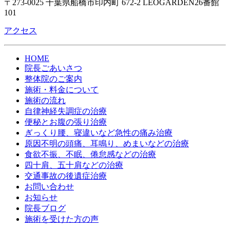
〒273-0025 千葉県船橋市印内町 672-2 LEOGARDEN26番館
101
アクセス
HOME
院長ごあいさつ
整体院のご案内
施術・料金について
施術の流れ
自律神経失調症の治療
便秘とお腹の張り治療
ぎっくり腰、寝違いなど急性の痛み治療
原因不明の頭痛、耳鳴り、めまいなどの治療
食欲不振、不眠、倦怠感などの治療
四十肩、五十肩などの治療
交通事故の後遺症治療
お問い合わせ
お知らせ
院長ブログ
施術を受けた方の声