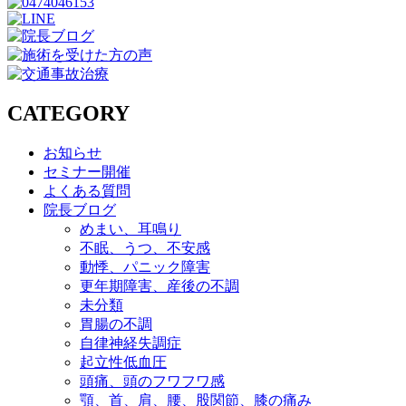
CATEGORY
お知らせ
セミナー開催
よくある質問
院長ブログ
めまい、耳鳴り
不眠、うつ、不安感
動悸、パニック障害
更年期障害、産後の不調
未分類
胃腸の不調
自律神経失調症
起立性低血圧
頭痛、頭のフワフワ感
顎、首、肩、腰、股関節、膝の痛み