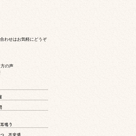
合わせはお気軽にどうぞ
催
問
耳鳴り
つ、不安感