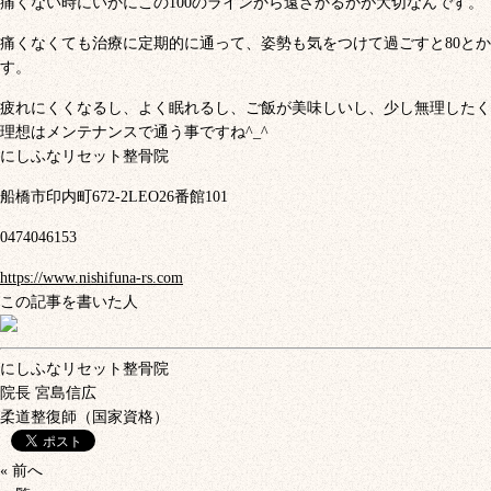
痛くない時にいかにこの100のラインから遠ざかるかが大切なんです。
痛くなくても治療に定期的に通って、姿勢も気をつけて過ごすと80とか
す。
疲れにくくなるし、よく眠れるし、ご飯が美味しいし、少し無理したく
理想はメンテナンスで通う事ですね^_^
にしふなリセット整骨院
船橋市印内町672-2LEO26番館101
0474046153
https://www.nishifuna-rs.com
この記事を書いた人
にしふなリセット整骨院
院長
宮島信広
柔道整復師（国家資格）
« 前へ