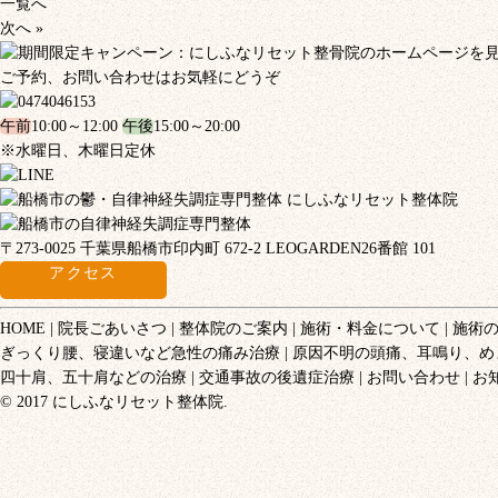
一覧へ
次へ »
ご予約、お問い合わせはお気軽にどうぞ
午前
10:00～12:00
午後
15:00～20:00
※水曜日、木曜日定休
〒273-0025 千葉県船橋市印内町 672-2 LEOGARDEN26番館 101
アクセス
HOME
院長ごあいさつ
整体院のご案内
施術・料金について
施術
ぎっくり腰、寝違いなど急性の痛み治療
原因不明の頭痛、耳鳴り、め
四十肩、五十肩などの治療
交通事故の後遺症治療
お問い合わせ
お
© 2017 にしふなリセット整体院.