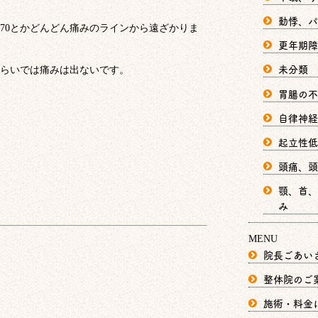
動悸、パ
70とかどんどん痛みのラインから遠ざかりま
更年期障
未分類
らいでは痛みは出ないです。
胃腸の不
自律神経
起立性低
頭痛、頭
顎、首、
み
MENU
院長ごあい
整体院のご
施術・料金