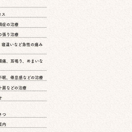
セス
調症の治療
の張り治療
、寝違いなど急性の痛み
頭痛、耳鳴り、めまいな
不眠、倦怠感などの治療
十肩などの治療
せ
さつ
案内