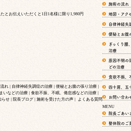
施術の流れ
地図・アク
自律神経失
便秘とお腹
ぎっくり腰
治療
原因不明の
どの治療
食欲不振、
四十肩、五
の流れ
自律神経失調症の治療
便秘とお腹の張り治療
まいなどの治療
食欲不振、不眠、倦怠感などの治療
お問い合わ
知らせ
院長ブログ
施術を受けた方の声
よくある質問
MENU
院長ごあい
整体院のご