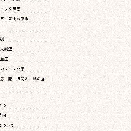
ニック障害
害、産後の不調
調
失調症
血圧
のフワフワ感
肩、腰、股関節、膝の痛
さつ
案内
について