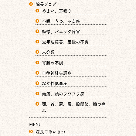
院長ブログ
めまい、耳鳴り
不眠、うつ、不安感
動悸、パニック障害
更年期障害、産後の不調
未分類
胃腸の不調
自律神経失調症
起立性低血圧
頭痛、頭のフワフワ感
顎、首、肩、腰、股関節、膝の痛
み
MENU
院長ごあいさつ