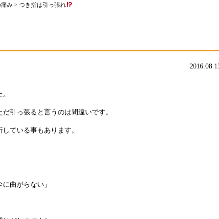
の痛み
>
つき指は引っ張れ
2016.08.1
た。
ただ引っ張ると言うのは間違いです。
折している事もあります。
全に曲がらない」