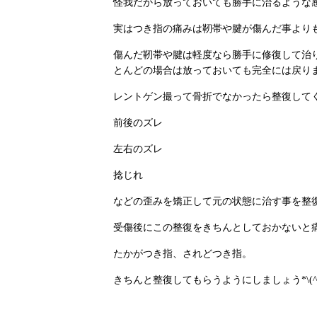
怪我だから放っておいても勝手に治るような
実はつき指の痛みは靭帯や腱が傷んだ事より
傷んだ靭帯や腱は軽度なら勝手に修復して治
とんどの場合は放っておいても完全には戻り
レントゲン撮って骨折でなかったら整復して
前後のズレ
左右のズレ
捻じれ
などの歪みを矯正して元の状態に治す事を整
受傷後にこの整復をきちんとしておかないと
たかがつき指、されどつき指。
きちんと整復してもらうようにしましょう*\(^o^