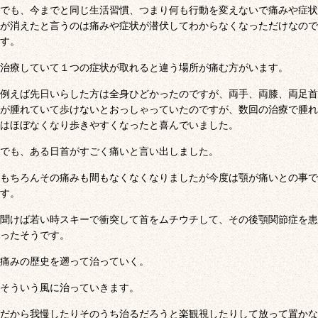
でも、今までと同じ生活習慣、つまり何も行動を変えないで痛みや症状
が消えたと言うのは痛みや症状が潜伏してわからなくなっただけなので
す。
治療していて１つの症状が取れると違う場所が痛む方がいます。
例えば先日いらした方は全身ひどかったのですが、両手、両膝、両足首
が腫れていて歩けないとおっしゃっていたのですが、数回の治療で腫れ
はほぼなくなり歩きやすくなったと喜んでいました。
でも、ある日首がすごく痛いと言い出しました。
もちろんその痛みも間もなくなくなりましたが今度は顎が痛いとの事で
す。
聞けば若い時スキーで衝突して首をムチウチして、その後顎関節症を患
ったそうです。
痛みの歴史を遡って治っていく。
そういう風に治っていきます。
だから我慢したりそのうち治るだろうと楽観視したりして放って置かな