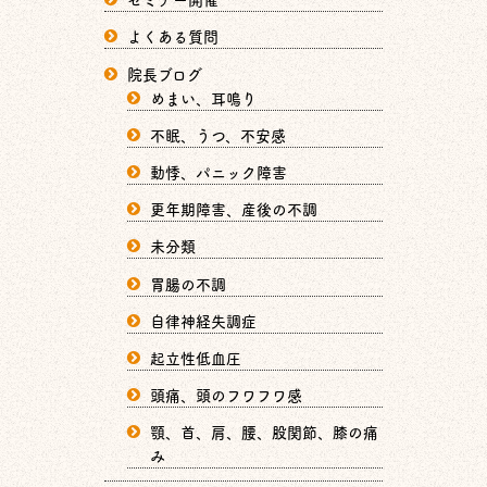
よくある質問
院長ブログ
めまい、耳鳴り
不眠、うつ、不安感
動悸、パニック障害
更年期障害、産後の不調
未分類
胃腸の不調
自律神経失調症
起立性低血圧
頭痛、頭のフワフワ感
顎、首、肩、腰、股関節、膝の痛
み