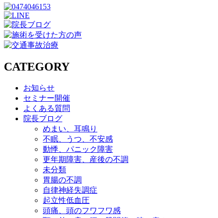
CATEGORY
お知らせ
セミナー開催
よくある質問
院長ブログ
めまい、耳鳴り
不眠、うつ、不安感
動悸、パニック障害
更年期障害、産後の不調
未分類
胃腸の不調
自律神経失調症
起立性低血圧
頭痛、頭のフワフワ感