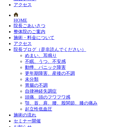
アクセス
HOME
院長ごあいさつ
整体院のご案内
施術・料金について
アクセス
院長ブログ（是非読んでください）
めまい、耳鳴り
不眠、うつ、不安感
動悸、パニック障害
更年期障害、産後の不調
未分類
胃腸の不調
自律神経失調症
頭痛、頭のフワフワ感
顎、首、肩、腰、股関節、膝の痛み
起立性低血圧
施術の流れ
セミナー開催
お知らせ