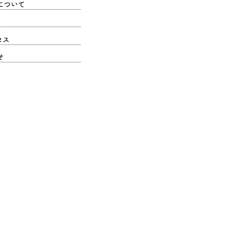
について
セス
せ