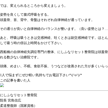
では、変えられるところから変えましょう。
姿勢を良くして腹式呼吸をする。
頭蓋骨、首、背中、骨盤はそれぞれ自律神経が通っています。
その通りが良いと自律神経のバランスが整います。（良い姿勢とは？…
あと、呼吸は吸うときは交感神経、吐くときは副交感神経です。ほとん
して吸う時の倍以上時間をかけて下さい。
西船橋の自律神経失調症専門の整体、にしふなリセット整骨院は頭蓋骨
れる数少ない治療院です。
頭痛、めまい、不眠、食欲不振、うつなどが改善された方が多くいらっ
1人で悩まずにぜひ軽い気持ちでお電話下さい*\(^o^)/*
この記事を書いた人
にしふなリセット整骨院
院長
宮島信広
柔道整復師（国家資格）