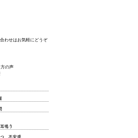
合わせはお気軽にどうぞ
催
問
耳鳴り
つ、不安感