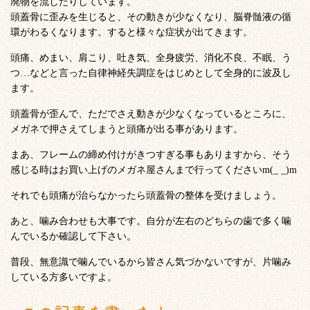
廃物を流したりしています。
頭蓋骨に歪みを生じると、その動きが少なくなり、脳脊髄液の循
環がわるくなります。すると様々な症状が出てきます。
頭痛、めまい、肩こり、吐き気、全身疲労、消化不良、不眠、う
つ…などと言った自律神経失調症をはじめとして全身的に波及し
ます。
頭蓋骨が歪んで、ただでさえ動きが少なくなっているところに、
メガネで押さえてしまうと頭痛が出る事があります。
まあ、フレームの締め付けがきつすぎる事もありますから、そう
感じる時はお買い上げのメガネ屋さんまで行ってくださいm(_ _)m
それでも頭痛が治らなかったら頭蓋骨の整体を受けましょう。
あと、噛み合わせも大事です。自分が左右のどちらの歯で多く噛
んでいるか確認して下さい。
普段、無意識で噛んでいるから皆さん気づかないですが、片噛み
している方多いですよ。