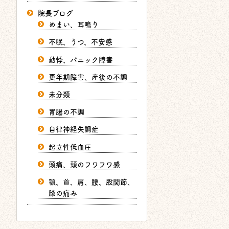
院長ブログ
めまい、耳鳴り
不眠、うつ、不安感
動悸、パニック障害
更年期障害、産後の不調
未分類
胃腸の不調
自律神経失調症
起立性低血圧
頭痛、頭のフワフワ感
顎、首、肩、腰、股関節、
膝の痛み