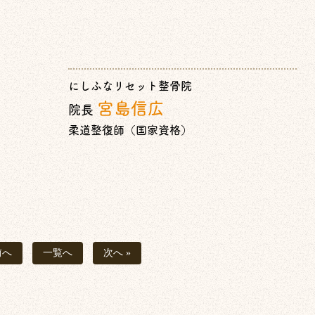
にしふなリセット整骨院
宮島信広
院長
柔道整復師（国家資格）
前へ
一覧へ
次へ »