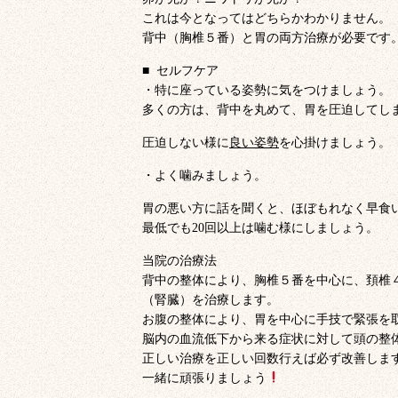
これは今となってはどちらかわかりません。
背中（胸椎５番）と胃の両方治療が必要です
■ セルフケア
・特に座っている姿勢に気をつけましょう。
多くの方は、背中を丸めて、胃を圧迫してし
圧迫しない様に
良い姿勢
を心掛けましょう。
・よく噛みましょう。
胃の悪い方に話を聞くと、ほぼもれなく早食
最低でも20回以上は噛む様にしましょう。
当院の治療法
背中の整体により、胸椎５番を中心に、頚椎４
（腎臓）を治療します。
お腹の整体により、胃を中心に手技で緊張を
脳内の血流低下から来る症状に対して頭の整
正しい治療を正しい回数行えば必ず改善しま
一緒に頑張りましょう