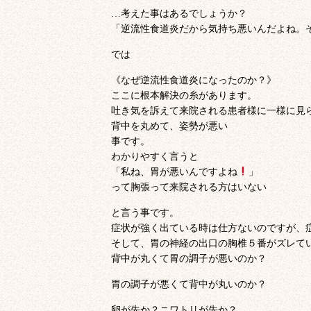
…考えた事はあるでしょうか？
「逆流性食道炎だから気持ち悪いんだよね。
では
《なぜ逆流性食道炎になったのか？》
ここに根本解決の糸があります。
吐き気を訴えて来院される患者様に一様に見
背中を丸めて、姿勢が悪い
事です。
わかりやすく言うと
「私ね、胃が悪いんですよね
」
って胸張って来院される方はいない
と言う事です。
症状が強く出ている時は仕方ないのですが、
そして、胃の神経の出口の胸椎５番がズレて
背中が丸くて胃の調子が悪いのか？
胃の調子が悪くて背中が丸いのか？
卵が先か？ニワトリが先か？