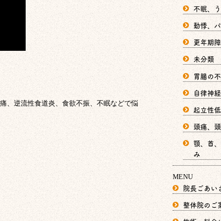
不眠、う
動悸、パ
更年期障
未分類
胃腸の不
自律神経
痛、逆流性食道炎、食欲不振、不眠などで悩
起立性低
頭痛、頭
顎、首、
み
MENU
院長ごあい
整体院のご