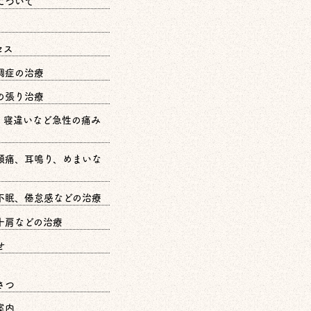
について
セス
調症の治療
の張り治療
、寝違いなど急性の痛み
頭痛、耳鳴り、めまいな
不眠、倦怠感などの治療
十肩などの治療
せ
さつ
案内