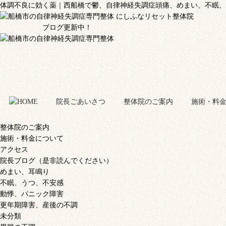
体調不良に効く薬｜西船橋で鬱、自律神経失調症頭痛、めまい、不眠
ブログ更新中！
院長ごあいさつ
整体院のご案内
施術・料
整体院のご案内
施術・料金について
アクセス
院長ブログ（是非読んでください）
めまい、耳鳴り
不眠、うつ、不安感
動悸、パニック障害
更年期障害、産後の不調
未分類