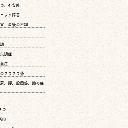
つ、不安感
ニック障害
害、産後の不調
調
失調症
血圧
のフワフワ感
肩、腰、股関節、膝の痛
さつ
案内