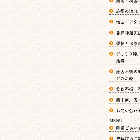
施術・料金
施術の流れ
地図・アク
自律神経失
便秘とお腹
ぎっくり腰
治療
原因不明の
どの治療
食欲不振、
四十肩、五
お問い合わ
MENU
院長ごあい
整体院のご