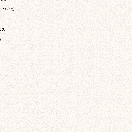
について
セス
せ