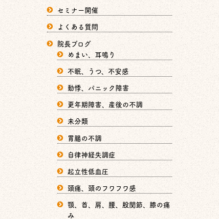
セミナー開催
よくある質問
院長ブログ
めまい、耳鳴り
不眠、うつ、不安感
動悸、パニック障害
更年期障害、産後の不調
未分類
胃腸の不調
自律神経失調症
起立性低血圧
頭痛、頭のフワフワ感
顎、首、肩、腰、股関節、膝の痛
み