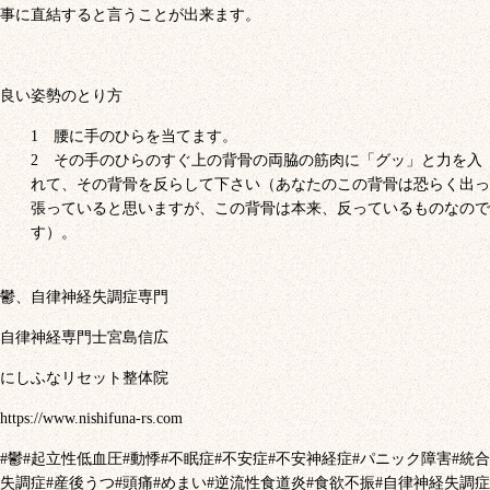
事に直結すると言うことが出来ます。
良い姿勢のとり方
腰に手のひらを当てます。
その手のひらのすぐ上の背骨の両脇の筋肉に「グッ」と力を入
れて、その背骨を反らして下さい（あなたのこの背骨は恐らく出っ
張っていると思いますが、この背骨は本来、反っているものなので
す）。
鬱、自律神経失調症専門
自律神経専門士宮島信広
にしふなリセット整体院
https://www.nishifuna-rs.com
#
鬱
#
起立性低血圧
#
動悸
#
不眠症
#
不安症
#
不安神経症
#
パニック障害
#
統合
失調症
#
産後うつ
#
頭痛
#
めまい
#
逆流性食道炎
#
食欲不振
#
自律神経失調症