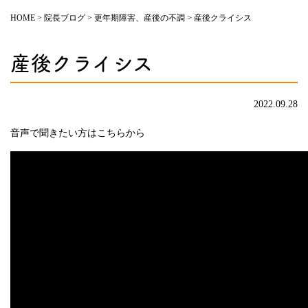
HOME
>
院長ブログ
>
更年期障害、産後の不調
>
産後クライシス
産後クライシス
2022.09.28
音声で聞きたい方はこちらから