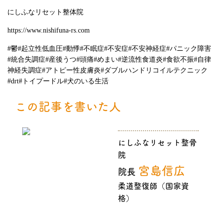
にしふなリセット整体院
https://www.nishifuna-rs.com
#
鬱
#
起立性低血圧
#
動悸
#
不眠症
#
不安症
#
不安神経症
#
パニック障害
#
統合失調症
#
産後うつ
#
頭痛
#
めまい
#
逆流性食道炎
#
食欲不振
#
自律
神経失調症
#
アトピー性皮膚炎
#
ダブルハンドリコイルテクニック
#drt#
トイプードル
#
犬のいる生活
この記事を書いた人
にしふなリセット整骨
院
宮島信広
院長
柔道整復師（国家資
格）