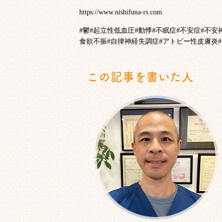
https://www.nishifuna-rs.com
#
鬱
#
起立性低血圧
#
動悸
#
不眠症
#
不安症
#
不安
食欲不振
#
自律神経失調症
#
アトピー性皮膚炎
#
この記事を書いた人