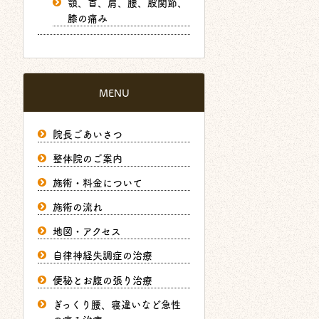
顎、首、肩、腰、股関節、
膝の痛み
MENU
院長ごあいさつ
整体院のご案内
施術・料金について
施術の流れ
地図・アクセス
自律神経失調症の治療
便秘とお腹の張り治療
ぎっくり腰、寝違いなど急性