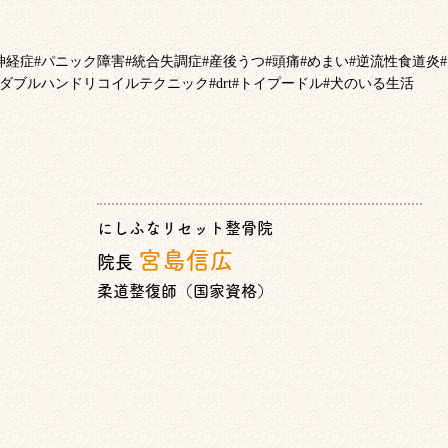
神経症
#
パニック障害
#
統合失調症
#
産後うつ
#
頭痛
#
めまい
#
逆流性食道炎
#
ダブルハンドリコイルテクニック
#drt#
トイプードル
#
犬のいる生活
にしふなリセット整骨院
宮島信広
院長
柔道整復師（国家資格）