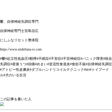
鬱、自律神経失調症専門
自律神経専門士宮島信広
にしふなリセット整体院
https://www.nishifuna-rs.com
#
鬱
#
起立性低血圧
#
動悸
#
不眠症
#
不安症
#
不安神経症
#
パニック障害
#
統合
失調症
#
産後うつ
#
頭痛
#
めまい
#
逆流性食道炎
#
食欲不振
#
自律神経失調症
#
アトピー性皮膚炎
#
ダブルハンドリコイルテクニック
#drt#
トイプード
ル
#
犬のいる生活
この記事を書いた人